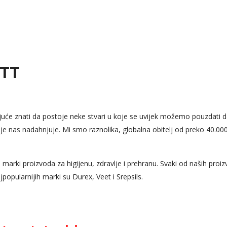
ITT
ujuće znati da postoje neke stvari u koje se uvijek možemo pouzdati
je nas nadahnjuje. Mi smo raznolika, globalna obitelj od preko 40.00
 marki proizvoda za higijenu, zdravlje i prehranu. Svaki od naših proiz
ajpopularnijih marki su Durex, Veet i Srepsils.