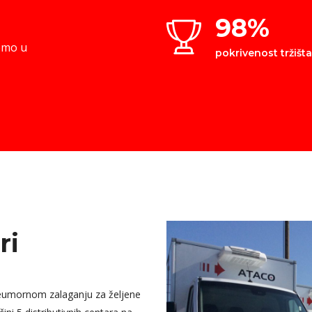
98
%
demo u
pokrivenost tržišta
ri
eumornom zalaganju za željene