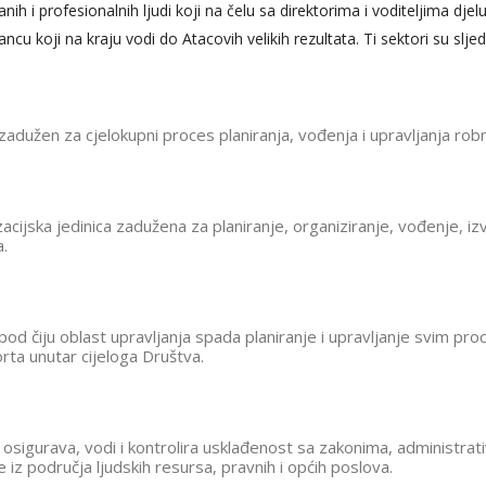
nih i profesionalnih ljudi koji na čelu sa direktorima i voditeljima djel
cu koji na kraju vodi do Atacovih velikih rezultata. Ti sektori su sljed
zadužen za cjelokupni proces planiranja, vođenja i upravljanja ro
acijska jedinica zadužena za planiranje, organiziranje, vođenje, i
.
pod čiju oblast upravljanja spada planiranje i upravljanje svim proce
rta unutar cijeloga Društva.
, osigurava, vodi i kontrolira usklađenost sa zakonima, administrati
 iz područja ljudskih resursa, pravnih i općih poslova.