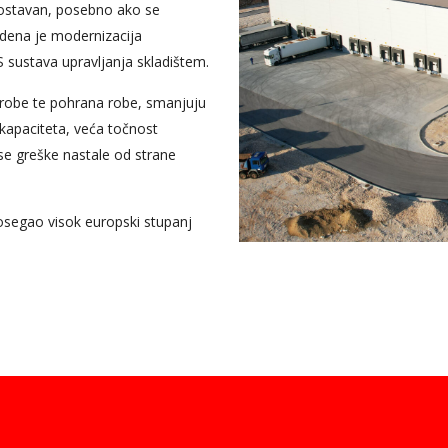
ednostavan, posebno ako se
edena je modernizacija
sustava upravljanja skladištem.
a robe te pohrana robe, smanjuju
kapaciteta, veća točnost
u se greške nastale od strane
segao visok europski stupanj