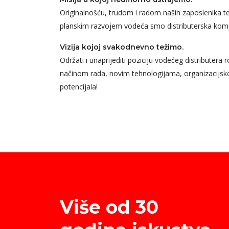
Originalnošću, trudom i radom naših zaposlenika t
planskim razvojem vodeća smo distributerska komp
Vizija kojoj svakodnevno težimo.
Održati i unaprijediti poziciju vodećeg distributera
načinom rada, novim tehnologijama, organizacijsk
potencijala!
Više od 30