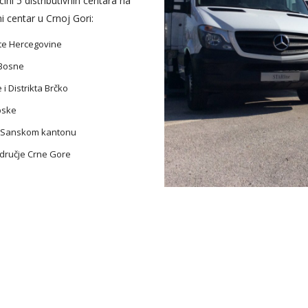
čini 5 distributivnih centara na
ni centar u Crnoj Gori:
ište Hercegovine
 Bosne
 i Distrikta Brčko
pske
 – Sanskom kantonu
odručje Crne Gore