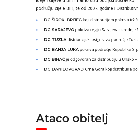
ideje i ciljeve u BiH imamo distribucijski sustav koji 
području cijele BiH, te od 2007. godine i Distributiv
koji distribucijom pokriva trž
DC ŠIROKI BRIJEG
pokriva regiju Sarajeva i srednje
DC SARAJEVO
distribucijski osigurava područje Tuzle
DC TUZLA
pokriva područje Republike Sr
DC BANJA LUKA
je odgovoran za distribuciju u Unsko
DC BIHAĆ
Crna Gora koji distribuira p
DC DANILOVGRAD
Ataco obitelj