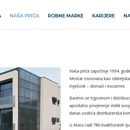
A
NAŠA PRIČA
ROBNE MARKE
KARIJERE
NA
Naša priča započinje 1994. godin
Mostar osnovana kao obiteljska k
mješovit – domaći i inozemni.
Bavimo se trgovinom i distribuc
apsolutno povjerenje stekli svo
danas vodeća distributerska kom
U Atacu radi 780 kvalificiranih lju