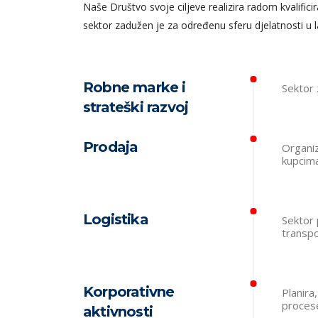
Naše Društvo svoje ciljeve realizira radom kvalificira
sektor zadužen je za određenu sferu djelatnosti u lan
Robne marke i
Sektor 
strateški razvoj
Prodaja
Organiz
kupcima
Logistika
Sektor 
transpo
Korporativne
Planira
procese
aktivnosti