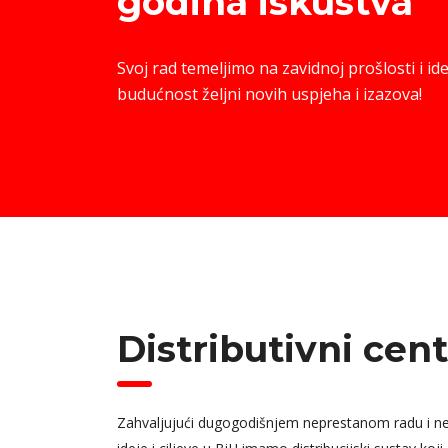
godina iskustva
Svoj rad temeljimo na zavidnoj prošlosti i i
budućnost željni novih uspjeha i izazova!
Distributivni cent
Zahvaljujući dugogodišnjem neprestanom radu i n