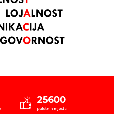
25600
h
paletnih mjesta