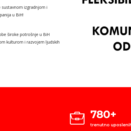
e sustavnom izgradnjom i
anija u BiH!
 robe široke potrošnje u BiH
om kulturom i razvojem ljudskih
780
+
trenutno uposleni