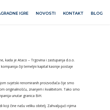
GRADNE IGRE
NOVOSTI
KONTAKT
BLOG
e, kada je Ataco – Trgovina i zastupanja d.o.o.
ompanija čiji temeljni kapital kasnije postaje
ijom svjetski renomiranih proizvođača čije smo
jom originalnošću, znanjem i kvalitetom. Tako smo
panija unutar granica BiH.
di koji čine našu veliku obitelj. Zahvaljujući njima