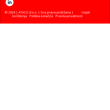
© 2024 | ATACO d.o.o. | Sva prava pridržana |
Uvjeti
korištenja
Politika kolačića
Pravila privatnosti